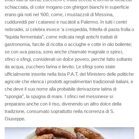
schiacciata, di color mogano con ghirigori bianchi in superficie
erano già noti nel ‘600, come, i mustazzoli di Messina,
cuddureddi per i catanesi e nucàtoli a Palermo. In tutti i centri
nebroidei, si celebra invece ‘a crespedda, frittella di pasta frolla o
“liquida fermentata”, come indicata negli antichi trattati di
gastronomia, farcite di ricotta o acciughe e cotte in olio bollente;
se con uva passa, sono anche chiamate magnale o spinci,
sfinci o sfingi, considerati un dolce povero, perché fatto soltanto
da acqua, zucchero farina e lievito. Le sfingi sono state
ufficialmente inserite nella lista P.A.T. del Ministero delle politiche
agricole che elenca i prodotti agroalimentari tradizionali italiani, e
che deve il suo nome alla probabile derivazione latina di
“spongia”, la spugna di mare. I sfinci nel messinese si
preparano anche con il riso, divenendo un altro dolce della
tradizione, consumato soprattutto nella ricorrenza di S.
Giuseppe.