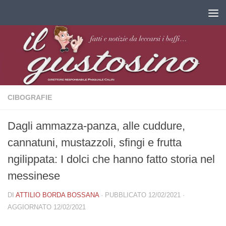
Salta al contenuto
CIBOGRAFIE
Dagli ammazza-panza, alle cuddure,
cannatuni, mustazzoli, sfingi e frutta
ngilippata: I dolci che hanno fatto storia nel
messinese
DI
ATTILIO BORDA BOSSANA
· PUBBLICATO
12/02/2021
·
AGGIORNATO
12/02/2021