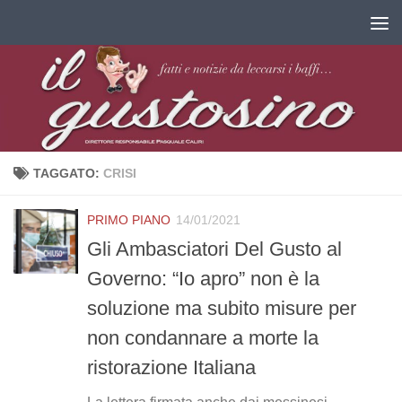
Salta al contenuto
TAGGATO:
CRISI
PRIMO PIANO
14/01/2021
Gli Ambasciatori Del Gusto al
Governo: “Io apro” non è la
soluzione ma subito misure per
non condannare a morte la
ristorazione Italiana