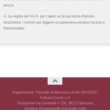
pesce.
La regola del 3-6-9- per capire se la tua storia d’amore
funzionerà. I numeri per leggere un panorama emotivo incerto e
frammentato.
Registrazione Tribunale di Messina n.4 del 28/07/2017
Editore:Comet s.r.l
Redazione:Via Garibaldi n°150, 98121 Messina
Direttore Responsabile:Pasquale Caliri