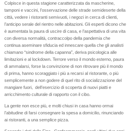
Colpisce in questa stagione
caratterizzata da mascherine,
tamponi e vaccini
,
l’
osserva
zione
del
le strade
semideserte
della
città,
vedere i ristoranti semivuoti, i negozi in cerca di clienti,
l’anticipo serale del rientro nelle abitazioni. Gli esperti dicono che
è aumentata l
a paura di uscire di casa,
e l’aspettativa di
una
vita
con
diversa
normalità
,
contraccolpo della pandemia che
continua a
seminare sfiducia ed innescare quella che gli analisti
chiamano “
sindrome della capanna
”, deriva
psicologic
a
alle
limitazioni e al
lockdown
. T
errore verso il mondo esterno
,
paura
di ammalarsi
, forse la
convinzione di non ritrovare più il mondo
di
prima
,
hanno scoraggiato i più a recarsi al ristorante, o più
semplicemente a non godere di quel rito di socializzazione del
mangiare fuori
, dell’esercizio di scoperta di nuovi piatti e
arricchimento culturale
di rapporto con il cibo
.
La gente non esce più, e molti chiusi in casa hanno ormai
l’abitudine di farsi consegnare la spesa a domicilio, rinunciando
ai ristoranti, a una semplice pizza
.