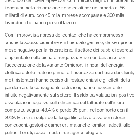
Secondo i dati della Fipe
– Confcommercio,
negli ultimi due anni
,
i consumi nella ristorazione sono calati
per un importo
di 56
miliardi di euro, con 45 mila imprese scomparse e 300 mila
lavoratori che hanno perso il lavoro.
Con l’improvvisa ripresa dei contagi che ha compromesso
anche lo scorso dicembre e influenzato gennaio, da sempre un
mese negativo per la ristorazione, il settore dei pubblici esercizi
è ripiombato nella piena emergenza.
E se non bastasse c
on
l’accelerazione della variante Omicron, i rincari dell’energia
elettrica e delle materie prime, e l’incertezza sui flussi dei clienti,
molti ristoratori hanno deciso di restare chiusi
e g
li effetti della
pandemia e le conseguenti restrizioni
,
hanno nuovamente
influito negativamente sul settore. Il saldo tra valutazioni positive
e valutazioni negative sulla dinamica del fatturato dell’intero
comparto
,
segna -48,4% e perde 35 punti nel confronto con il
2019. E la crisi colpisce la lunga filiera
lavorativa
dei ristoranti
con cuochi, gestori e camerieri, ma anche fornitori, addetti alle
pulizie, fioristi, social media manager e fotografi.