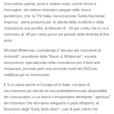
Una vetrina spenta, posti a sedere vuoti, cucine ferme
è
l’immagine del settore ristorativo piegato dallo shock
pandemico, che la TNI Italia, l’associazione Tutela Nazionale
Imprese, stima produrrà per le attività della ricettività e della
ristorazione una perdita di fatturato di -20 per cento che si va a
sommare al -40 per cento perso nel periodo delle festività di fine
anno.
Michael Whiteman,
considerato il “decano dei consulenti di
ristoranti”
,
presidente della “Baum
&
Whiteman”, società
newyorkese
specializzata
nella consulenza per il
f
ood and
r
estaurant, prevede
però
una seconda metà del 2022 più
redditizia per la ristorazione
.
E lo si spera anche in Eur
o
pa ed in Italia
,
coi
tassi di
vaccinazione più elevati
ed una probabile
rinnovata
disponibilità
dei consumatori
,
a
cui dovrà corrispondere
altrettanta “ apertura”
de
i ristoratori
che dovranno adeguarsi a
pasti all’aperto
,
al
fenomeno degli “Early birds diner”, cioè di
quei
client
i
che