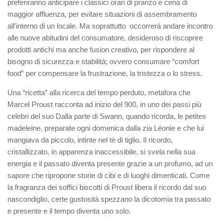
preferi
ranno anticipare
i classici orari
di pranzo e cena
di
maggior affluenza, per evitare situazioni di assembramento
all’interno di un local
e. Ma
soprattutto
occorrerà andare incontro
al
le
nuove abitudini del consumatore
,
desideroso di
riscop
rire
prodotti antichi
ma anche fusion creativo
,
per rispondere
al
bisogno di sicurezza e stabilità
; ovvero
consumare “comfort
food” per compensare la frustrazione
, la
trist
ezza
o
lo
stress
.
Una “ricetta”
a
lla ricerca del tempo perduto
,
metafora che
Marcel Proust racconta
ad inizio del 900,
in uno dei passi più
celebri del suo
Dalla parte di Swann
, quando ricorda, le
petites
madeleine
, preparate ogni domenica dalla zia Léonie e che lui
mangiava da piccolo, intinte nel tè di tiglio. Il ricordo,
cristallizzato, in apparenza inaccessibile, si svela nella sua
energia e il passato diventa presente grazie a un profumo, ad un
sapore che ripropone storie di cibi e di luoghi dimenticati. Come
la fragranza dei soffici biscotti di Proust libera il ricordo
dal suo
nascondiglio, certe gustosità spezzano la dicotomia tra passato
e presente e il tempo diventa uno solo.