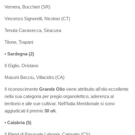
Vernera, Buccheri (SR)
Vincenzo Signorelli, Nicolosi (CT)
Tenuta Cavasecca, Siracusa
Titone, Trapani
• Sardegna (2)
Il Giglio, Oristano
Masoni Becciu, Villacidro (CA)
Il riconoscimento
Grande Olio
viene attribuito all’olio eccellente
nella sua categoria per pregio organolettico, aderenza al
territorio e alle sue cultivar. Nell’Italia Meridionale si sono
aggiudicati il premio
30
oli
.
• Calabria (5)
Il Blend di Pasquale Labonia, Caloveto (CS)