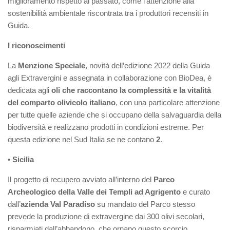
miglioramento rispetto al passato, come l’attenzione alla
sostenibilità ambientale riscontrata tra i produttori recensiti in
Guida.
I riconoscimenti
La
Menzione
Speciale
, novità dell’edizione 2022 della Guida
agli Extravergini e assegnata in collaborazione con BioDea, è
dedicata agli
oli che raccontano la complessità e la vitalità
del comparto olivicolo italiano
, con una particolare attenzione
per tutte quelle aziende che si occupano della salvaguardia della
biodiversità e realizzano prodotti in condizioni estreme. Per
questa edizione nel Sud Italia se ne contano
2
.
• Sicilia
Il progetto di recupero avviato all’interno del
Parco
Archeologico della Valle dei Templi ad Agrigento
e curato
dall’
azienda Val Paradiso
su mandato del Parco stesso
prevede la produzione di extravergine dai 300 olivi secolari,
risparmiati dall’abbandono, che ornano questo scorcio