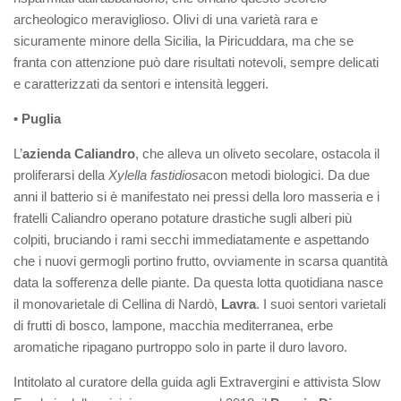
archeologico meraviglioso. Olivi di una varietà rara e
sicuramente minore della Sicilia, la Piricuddara, ma che se
franta con attenzione può dare risultati notevoli, sempre delicati
e caratterizzati da sentori e intensità leggeri.
• Puglia
L’
azienda Caliandro
, che alleva un oliveto secolare, ostacola il
proliferarsi della
Xylella fastidiosa
con metodi biologici. Da due
anni il batterio si è manifestato nei pressi della loro masseria e i
fratelli Caliandro operano potature drastiche sugli alberi più
colpiti, bruciando i rami secchi immediatamente e aspettando
che i nuovi germogli portino frutto, ovviamente in scarsa quantità
data la sofferenza delle piante. Da questa lotta quotidiana nasce
il monovarietale di Cellina di Nardò,
Lavra
. I suoi sentori varietali
di frutti di bosco, lampone, macchia mediterranea, erbe
aromatiche ripagano purtroppo solo in parte il duro lavoro.
Intitolato al curatore della guida agli Extravergini e attivista Slow