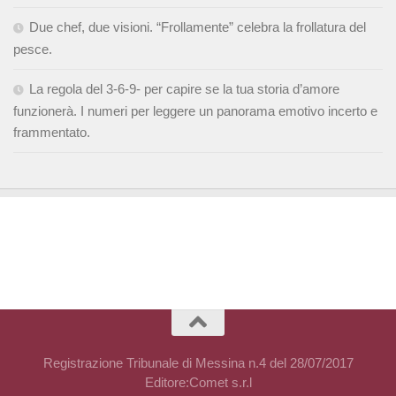
Due chef, due visioni. “Frollamente” celebra la frollatura del
pesce.
La regola del 3-6-9- per capire se la tua storia d’amore
funzionerà. I numeri per leggere un panorama emotivo incerto e
frammentato.
Registrazione Tribunale di Messina n.4 del 28/07/2017
Editore:Comet s.r.l