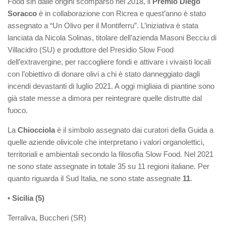
Food sin dalle origini scomparso nel 2018, il
Premio
Diego
Soracco
è in collaborazione con Ricrea e quest’anno è stato
assegnato a “Un Olivo per il Montiferru”. L’iniziativa è stata
lanciata da Nicola Solinas, titolare dell’azienda Masoni Becciu di
Villacidro (SU) e produttore del Presidio Slow Food
dell’extravergine, per raccogliere fondi e attivare i vivaisti locali
con l’obiettivo di donare olivi a chi è stato danneggiato dagli
incendi devastanti di luglio 2021. A oggi migliaia di piantine sono
già state messe a dimora per reintegrare quelle distrutte dal
fuoco.
La
Chiocciola
è il simbolo assegnato dai curatori della Guida a
quelle aziende olivicole che interpretano i valori organolettici,
territoriali e ambientali secondo la filosofia Slow Food. Nel 2021
ne sono state assegnate in totale 35 su 11 regioni italiane. Per
quanto riguarda il Sud Italia, ne sono state assegnate
11
.
• Sicilia (5)
Terraliva, Buccheri (SR)