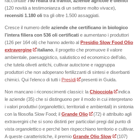
raccontate
750 realtà tra frantoi, aziende agricole e oleifici
(120 novità a testimonianza di un settore molto vivace),
recensiti 1.180 oli
tra gli oltre 1.500 assaggiati.
Cresce il numero delle
aziende che certificano in biologico
l’intera filiera
con 536 oli certificati
e aumentano i produttori
(126 per 164 oli) che hanno aderito al
Presidio Slow Food Olio
extravergine
italiano
, il progetto che promuove il valore
ambientale, paesaggistico, salutistico ed economico dell’olio,
che tutela oliveti antichi, cultivar autoctone e raggruppa
produttori che non adoperano fertilizzanti di sintesi e diserbanti
chimici. Qui l’elenco di tutti i
Presìdi
presenti in Guida.
Non mancano i riconoscimenti classici: la
Chiocciola
indica
le aziende (35) che si distinguono per il modo in cui interpretano
i valori produttivi (organolettici, territoriali e ambientali) in sintonia
con la filosofia Slow Food; il
Grande Olio
(72) è attribuito agli
extravergini che si sono distinti per particolari pregi dal punto di
vista organolettico e perché ben rispecchiano territorio e cultivar.
A queste caratteristiche, il premio
Grande Olio Slow
(107)