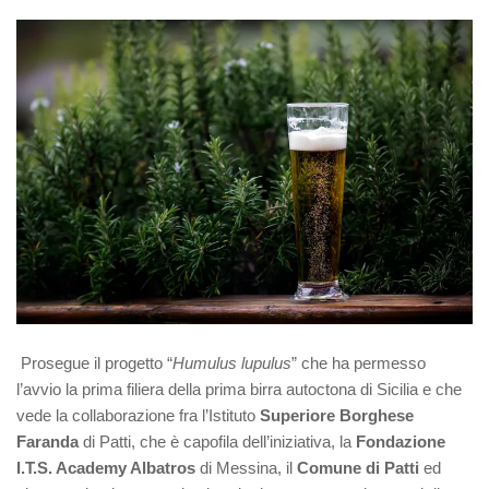
Prosegue il progetto “
Humulus lupulus
” che ha permesso
l’avvio la prima filiera della prima birra autoctona di Sicilia e che
vede la collaborazione fra l’Istituto
Superiore Borghese
Faranda
di Patti, che è capofila dell’iniziativa, la
Fondazione
I.T.S. Academy Albatros
di Messina, il
Comune di Patti
ed