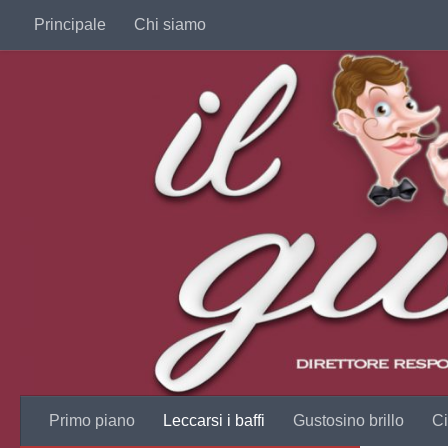
Principale
Chi siamo
Salta al contenuto
Primo piano
Leccarsi i baffi
Gustosino brillo
Ci