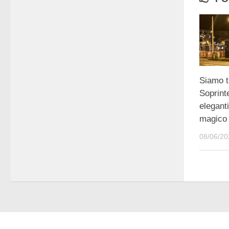
Siamo t
Soprint
eleganti
magico
08/06/20