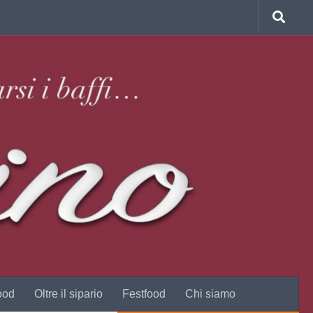
ood
Oltre il sipario
Festfood
Chi siamo