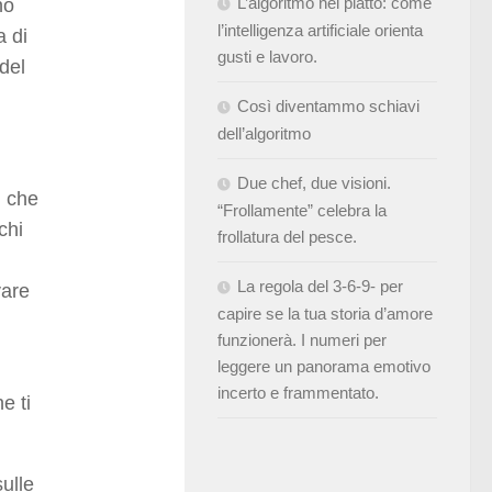
L’algoritmo nel piatto: come
no
l’intelligenza artificiale orienta
a di
gusti e lavoro.
del
Così diventammo schiavi
dell’algoritmo
Due chef, due visioni.
, che
“Frollamente” celebra la
chi
frollatura del pesce.
La regola del 3-6-9- per
vare
capire se la tua storia d’amore
funzionerà. I numeri per
leggere un panorama emotivo
incerto e frammentato.
e ti
sulle