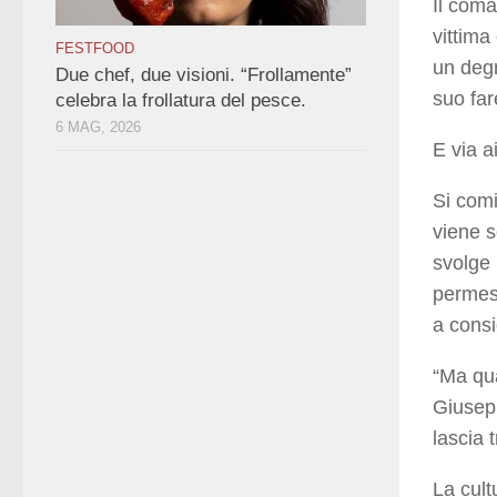
Il com
vittima
FESTFOOD
un degr
Due chef, due visioni. “Frollamente”
suo far
celebra la frollatura del pesce.
6 MAG, 2026
E via a
Si comi
viene s
svolge 
permess
a consi
“Ma qua
Giusepp
lascia 
La cult