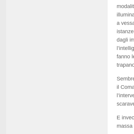
modalit
illumin
a vessa
istanze
dagli i
l’intel
fanno l
trapano
Sembre
il Coma
l’inter
scarave
E inve
massa d