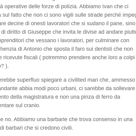
à operative delle forze di polizia. Abbiamo Ivan che ci
a sul fatto che non ci sono vigili sulle strade perché impe
re decine di onesti lavoratori che si sudano il pane, sino
 di diritto di Giuseppe che invita le divise ad andare piutt
mprenditori che vessano i lavoratori, per culminare con
lighenzia di Antonio che sposta il faro sui dentisti che non
e ricevute fiscali ( potremmo prendere anche loro a colpi 
? ).
rebbe superfluo spiegare a civilited man che, ammesso
ndante abbia modi poco urbani, ci sarebbe da sollevare
vento della magistratura e non una pinza di ferro da
ntare sul cranio.
ce no. Abbiamo una barbarie che trova consenso in una
i barbari che si credono civili.