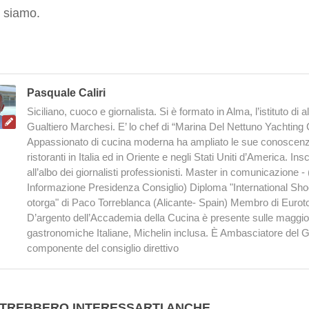
 siamo.
Pasquale Caliri
Siciliano, cuoco e giornalista. Si è formato in Alma, l’istituto di a
Gualtiero Marchesi. E’ lo chef di “Marina Del Nettuno Yachting 
Appassionato di cucina moderna ha ampliato le sue conoscenz
ristoranti in Italia ed in Oriente e negli Stati Uniti d’America. Ins
all’albo dei giornalisti professionisti. Master in comunicazione -
Informazione Presidenza Consiglio) Diploma "International Shoo
otorga" di Paco Torreblanca (Alicante- Spain) Membro di Eurot
D’argento dell’Accademia della Cucina è presente sulle maggio
gastronomiche Italiane, Michelin inclusa. È Ambasciatore del 
componente del consiglio direttivo
TREBBERO INTERESSARTI ANCHE...