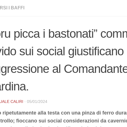
SI I BAFFI
ru picca i bastonati” com
vido sui social giustificano
ggressione al Comandant
rdina.
UALE CALIRI
·
05/01/2024
o ripetutamente alla testa con una pinza di ferro dura
trollo; fioccano sui social considerazioni da caverni