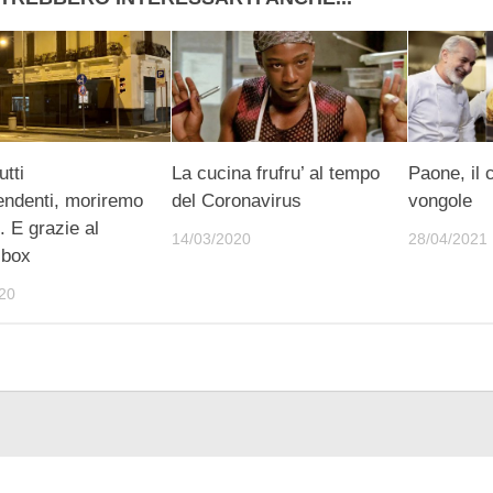
utti
La cucina frufru’ al tempo
Paone, il 
endenti, moriremo
del Coronavirus
vongole
. E grazie al
14/03/2020
28/04/2021
 box
20