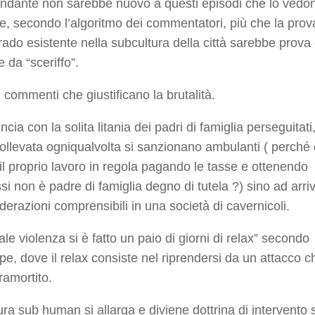
andante non sarebbe nuovo a questi episodi che lo vedo
 e, secondo l’algoritmo dei commentatori, più che la prov
ado esistente nella subcultura della città sarebbe prova 
e da “sceriffo”.
i commenti che giustificano la brutalità.
ncia con la solita litania dei padri di famiglia perseguitati
ollevata ogniqualvolta si sanzionano ambulanti ( perché 
il proprio lavoro in regola pagando le tasse e ottenendo
i non è padre di famiglia degno di tutela ?) sino ad arri
derazioni comprensibili in una società di cavernicoli.
le violenza si è fatto un paio di giorni di relax” secondo
e, dove il relax consiste nel riprendersi da un attacco ch
tramortito.
ura sub human si allarga e diviene dottrina di intervento 