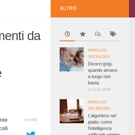
ALTRO
menti da
PAROLA DI
SOCIOLOGO
Divorzi grigi,
e
quando amarsi
a lungo non
basta
21 LUG, 2026
PAROLA DI
SOCIOLOGO
L’algoritmo nel
nte
SHARE
piatto: come
coli
l’intelligenza
artificiale orienta