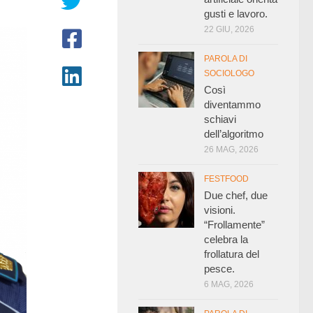
gusti e lavoro.
22 GIU, 2026
PAROLA DI
SOCIOLOGO
Così
diventammo
schiavi
dell’algoritmo
26 MAG, 2026
FESTFOOD
Due chef, due
visioni.
“Frollamente”
celebra la
frollatura del
pesce.
6 MAG, 2026