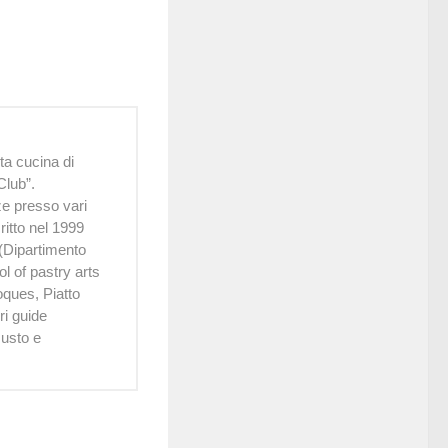
lta cucina di
Club”.
e presso vari
critto nel 1999
 (Dipartimento
l of pastry arts
oques, Piatto
ri guide
Gusto e