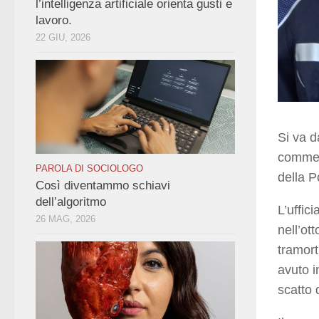
l’intelligenza artificiale orienta gusti e
lavoro.
22 GIU, 2026
Si va d
comment
PAROLA DI SOCIOLOGO
della P
Così diventammo schiavi
dell’algoritmo
L’uffic
26 MAG, 2026
nell’ot
tramort
avuto i
scatto d