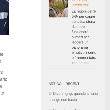
PAROLA DI
SOCIOLOGO
La regola del 3-
6-9- per capire
se la tua storia
d’amore
funzionerà. I
numeri per
leggere un
panorama
emotivo incerto
te
e frammentato.
o.
19 APR, 2026
ro
arlo
ARTICOLI RECENTI
be
nto
Divorzi grigi, quando amarsi
a lungo non basta