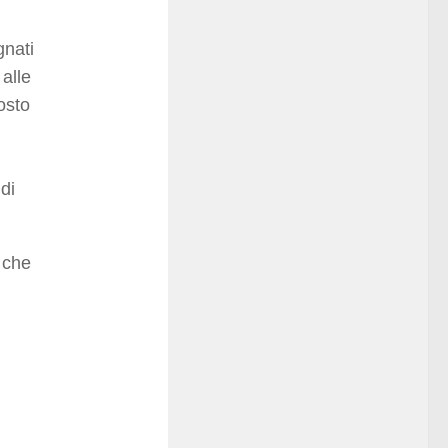
gnati
 alle
osto
di
 che