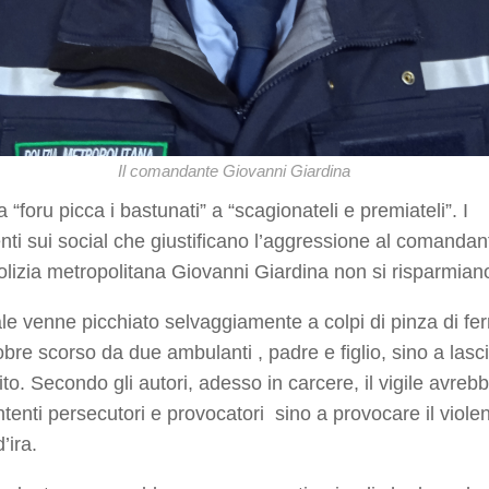
Il comandante Giovanni Giardina
a “foru picca i bastunati” a “scagionateli e premiateli”. I
i sui social che giustificano l’aggressione al comandan
olizia metropolitana Giovanni Giardina non si risparmian
iale venne picchiato selvaggiamente a colpi di pinza di fer
tobre scorso da due ambulanti , padre e figlio, sino a lasci
ito. Secondo gli autori, adesso in carcere, il vigile avreb
ntenti persecutori e provocatori sino a provocare il viole
’ira.