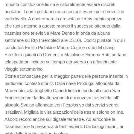
robusta costituzione fisica e naturalmente essere discreti
nuotatori. I corsi poi danno accesso agli esami per i brevetti di
vario livello. A confermare la crescita del movimento sportivo
che ruota attorno a questo mondo il successo ottenuto dalla
trasmissione televisiva Mare Dentro in onda da alcune
settimane su Rtp (mercoledì alle 15,10). Dodici puntate in cui i
conduttori Emilio Pintaldi e Mauro Cucè e i sub del diving
Ecosfera guidati da Domenico Maiolino e Simona Ratti portano i
telespettatori indietro nel tempo attraverso un affascinante
viaggio sottomarino.
Storie sconosciute per la maggior parte delle persone inserite in
particolari contesti storici. Dalla nave Produgal affondata dal
Maremoto, alla traghetto Cariddi finita in fondo alla rada San
Francesco per la disattenzione di chi doveva custodirla, all’
aliscafo Svalan affondato con l’ esplosivo dai servizi segreti
israeliani. Migliaia le visualizzazioni della trasmissione on line.
Ascolti record anche sul digitale terrestre. Ad arricchire la
trasmissione la presenza di tanti esperti. Dai biologi marini, ai
piloti dello Stretto, agli archeologi.