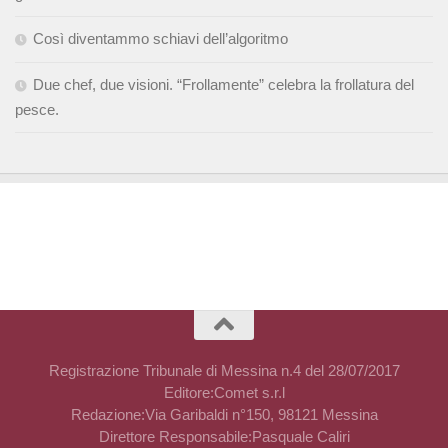
Così diventammo schiavi dell’algoritmo
Due chef, due visioni. “Frollamente” celebra la frollatura del
pesce.
Registrazione Tribunale di Messina n.4 del 28/07/2017
Editore:Comet s.r.l
Redazione:Via Garibaldi n°150, 98121 Messina
Direttore Responsabile:Pasquale Caliri