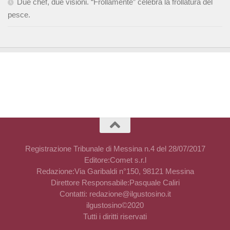
Due chef, due visioni. “Frollamente” celebra la frollatura del
pesce.
Registrazione Tribunale di Messina n.4 del 28/07/2017
Editore:Comet s.r.l
Redazione:Via Garibaldi n°150, 98121 Messina
Direttore Responsabile:Pasquale Caliri
Contatti: redazione@ilgustosino.it
ilgustosino©2020
Tutti i diritti riservati