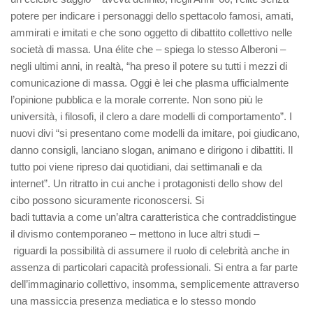
potere per indicare i personaggi dello spettacolo famosi, amati,
ammirati e imitati e che sono oggetto di dibattito collettivo nelle
società di massa. Una élite che – spiega lo stesso Alberoni –
negli ultimi anni, in realtà, “ha preso il potere su tutti i mezzi di
comunicazione di massa. Oggi è lei che plasma ufficialmente
l’opinione pubblica e la morale corrente. Non sono più le
università, i filosofi, il clero a dare modelli di comportamento”. I
nuovi divi “si presentano come modelli da imitare, poi giudicano,
danno consigli, lanciano slogan, animano e dirigono i dibattiti. Il
tutto poi viene ripreso dai quotidiani, dai settimanali e da
internet”. Un ritratto in cui anche i protagonisti dello show del
cibo possono sicuramente riconoscersi. Si
badi tuttavia a come un’altra caratteristica che contraddistingue
il divismo contemporaneo – mettono in luce altri studi –
riguardi la possibilità di assumere il ruolo di celebrità anche in
assenza di particolari capacità professionali. Si entra a far parte
dell’immaginario collettivo, insomma, semplicemente attraverso
una massiccia presenza mediatica e lo stesso mondo