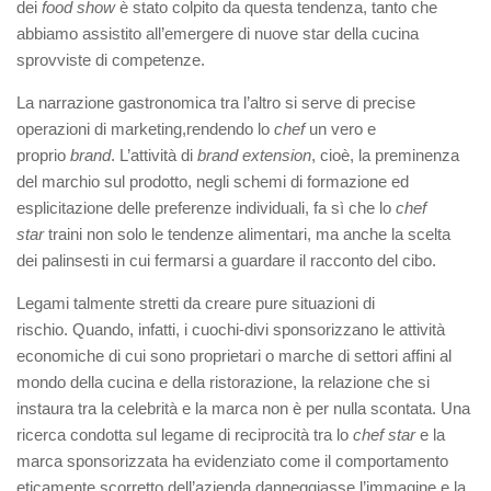
dei
food
show
è stato colpito da questa tendenza, tanto che
abbiamo assistito all’emergere di nuove star della cucina
sprovviste di competenze.
La narrazione gastronomica tra l’altro si serve di precise
operazioni di marketing,rendendo lo
chef
un vero e
proprio
brand
. L’attività di
brand
extension
, cioè, la preminenza
del marchio
sul prodotto, negli schemi di formazione ed
esplicitazione delle preferenze individuali, fa sì che lo
chef
star
traini non solo le tendenze alimentari, ma anche la scelta
dei palinsesti in cui fermarsi a guardare il racconto del cibo.
Legami talmente stretti da creare pure situazioni di
rischio. Quando, infatti, i cuochi-divi sponsorizzano le attività
economiche di cui sono proprietari o marche di settori affini al
mondo della cucina e della ristorazione, la relazione che si
instaura tra la celebrità e la marca non è per nulla scontata. Una
ricerca condotta sul legame di reciprocità tra lo
chef star
e la
marca sponsorizzata ha evidenziato come il comportamento
eticamente scorretto dell’azienda danneggiasse l’immagine e la