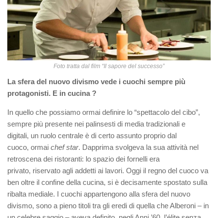
Foto tratta dal film “Il sapore del successo”
La sfera del nuovo divismo vede i cuochi sempre più
protagonisti. E in cucina ?
In quello che possiamo ormai definire lo “spettacolo del cibo”,
sempre più presente nei palinsesti di media tradizionali e
digitali, un ruolo centrale è di certo assunto proprio dal
cuoco, ormai
chef star
. Dapprima svolgeva la sua attività nel
retroscena dei ristoranti: lo spazio dei fornelli era
privato, riservato agli addetti ai lavori. Oggi il regno del cuoco va
ben oltre il confine della cucina, si è decisamente spostato sulla
ribalta mediale.
I cuochi appartengono alla sfera del nuovo
divismo, sono a pieno titoli tra gli eredi di quella che Alberoni – in
un celebre saggio – aveva definito, negli Anni ’60, l’élite senza