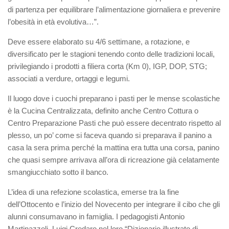
di partenza per equilibrare l’alimentazione giornaliera e prevenire
l’obesità in età evolutiva…”.
Deve essere elaborato su 4/6 settimane, a rotazione, e
diversificato per le stagioni tenendo conto delle tradizioni locali,
privilegiando i prodotti a filiera corta (Km 0), IGP, DOP, STG;
associati a verdure, ortaggi e legumi.
Il luogo dove i cuochi preparano i pasti per le mense scolastiche
è la Cucina Centralizzata, definito anche Centro Cottura o
Centro Preparazione Pasti che può essere decentrato rispetto al
plesso, un po’ come si faceva quando si preparava il panino a
casa la sera prima perché la mattina era tutta una corsa, panino
che quasi sempre arrivava all’ora di ricreazione già celatamente
smangiucchiato sotto il banco.
L’idea di una refezione scolastica, emerse tra la fine
dell’Ottocento e l’inizio del Novecento per integrare il cibo che gli
alunni consumavano in famiglia. I pedagogisti Antonio
Martinazzoli, Luigi Credaro nel loro “Dizionario illustrato di