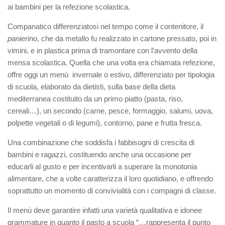
ai bambini per la refezione scolastica.
Companatico differenziatosi nel tempo come il contenitore, il
panierino
, che da metallo fu realizzato in cartone pressato, poi in
vimini, e in plastica prima di tramontare con l’avvento della
mensa scolastica. Quella che una volta era chiamata refezione,
offre oggi un menù invernale o estivo, differenziato per tipologia
di scuola, elaborato da dietisti, sulla base della dieta
mediterranea costituito da un primo piatto (pasta, riso,
cereali…), un secondo (carne, pesce, formaggio, salumi, uova,
polpette vegetali o di legumi), contorno, pane e frutta fresca.
Una combinazione che soddisfa i fabbisogni di crescita di
bambini e ragazzi, costituendo anche una occasione per
educarli al gusto e per incentivarli a superare la monotonia
alimentare, che a volte caratterizza il loro quotidiano, e offrendo
soprattutto un momento di convivialità con i compagni di classe.
Il menù deve garantire infatti una varietà qualitativa e idonee
grammature in quanto il pasto a scuola “…rappresenta il punto