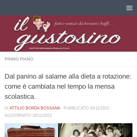
Salta al contenuto
PRIMO PIANO
Dal panino al salame alla dieta a rotazione:
come è cambiata nel tempo la mensa
scolastica.
DI
ATTILIO BORDA BOSSANA
· PUBBLICATO
20/11/2023
·
AGGIORNATO
20/11/2023