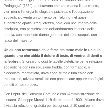
Pedagogia” (1894), annotavano che «se manca il nutrimento,
vien meno l’energia fisiologica e psichica; e l’occupazione
scolastica diventa un tormento per l’alunno, nel quale
subentrano apatia, irrequietezza, noia, con nocumento della
disciplina, con perturbazione dell’andamento interiore della
scuola, con manifesto danno generale dei condiscepoli, con
fatica del maestro.
Un alunno tormentato dalla fame sta tanto male in un’aula,
quanto uno che abbia il dolore di teste, di ventre, di denti o
la febbre
». Si crearono così le tabelle dietetiche per le refezioni
scolastiche con una soluzione fredda, con formaggio, o
cioccolato, marmellata, uova sode, frutta e una calda con
minestrone, talvolta sostituito con pane e latte oppure con fagioli
conditi e mezzo uovo.
Con l’input del Consiglio Comunale con l’Amministrazione del
sindaco Giuseppe Mussi, il 19 dicembre del 1900, Milano dava
il via alla refezione gratuita per bisognosi, di 10 cent per i