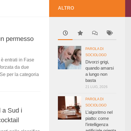
ALTRO
 un permesso
PAROLA DI
SOCIOLOGO
è entrati in Fase
Divorzi grigi,
 forzata da due
quando amarsi
a lungo non
 Se per la categoria
basta
21 LUG, 2026
PAROLA DI
SOCIOLOGO
 a Sud i
L’algoritmo nel
piatto: come
ocktail
l’intelligenza
artificiale orienta