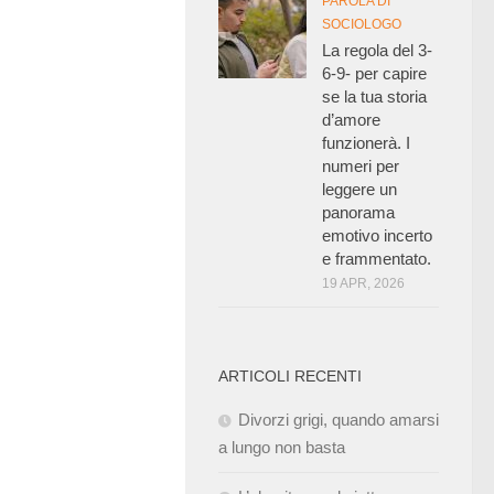
PAROLA DI
SOCIOLOGO
La regola del 3-
6-9- per capire
se la tua storia
d’amore
funzionerà. I
numeri per
leggere un
panorama
emotivo incerto
e frammentato.
19 APR, 2026
ARTICOLI RECENTI
Divorzi grigi, quando amarsi
a lungo non basta