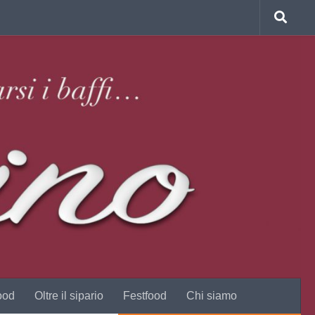
ood
Oltre il sipario
Festfood
Chi siamo