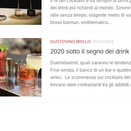
Il re dei cocktails è da sempre ai primi p
dei drink più richiesti al mondo. Sinon
stile senza tempo, esigente metro di va
bravo barman, emblematico...
GUSTOSINO BRILLO
31/12/2019
2020 sotto il segno dei drink
Duemilaventi, quali saranno le tenden
Fine serata, il banco di un bar e quattr
amici. Le scommesse sui cocktails de
trovano idee contrastanti tra gli addetti ai