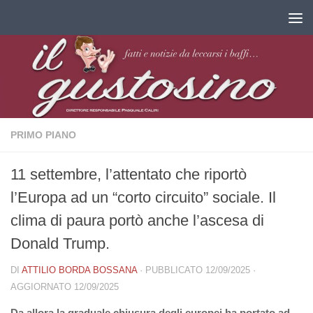
Salta al contenuto
PRIMO PIANO
11 settembre, l’attentato che riportò
l’Europa ad un “corto circuito” sociale. Il
clima di paura portò anche l’ascesa di
Donald Trump.
DI
ATTILIO BORDA BOSSANA
· PUBBLICATO
12/09/2025
·
AGGIORNATO
12/09/2025
Da allora la graduale chiusura degli europei ha portato ad