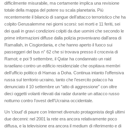
difficilmente misurabile, ma certamente implica una revisione
totale della mappa del potere su scala planetaria. Più
recentemente il bilancio di sangue dell’attacco terroristico che ha
colpito Gerusalemme nei giorni scorsi: sei morti e 11 feriti, sei
dei quali in gravi condizioni colpiti da due uomini che secondo le
prime informazioni diffuse dalla polizia provenivano dall’area di
Ramallah, in Cisgiordania, e che hanno aperto il fuoco sui
passeggeri del bus n° 62 che si trovava presso il crocevia di
Ramot; e poi 9 settembre, il Qatar ha condannato un raid
israeliano contro un edificio residenziale che ospitava membri
dell’ufficio politico di Hamas a Doha. Continua intanto l’offensiva
russa sul territorio ucraino, tanto che l’esercito polacco ha
denunciato il 10 settembre un “atto di aggressione” con oltre
dieci oggetti volanti rilevati dai radar durante un attacco russo
notturno contro l’ovest dell’Ucraina occidentale.
Un ‘cloud’ di paure con Internet divenuto protagonista degli ultimi
due decenni: nel 2001 la rete era ancora relativamente poco
diffusa, e la televisione era ancora il medium di riferimento e di