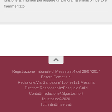
funzionerà. I numeri per leggere un panorama emotivo incerto e
frammentato.
Registrazione Tribunale di Messina n.4 del 28/07/2017
Editore:Comet s.r.l
Redazione:Via Garibaldi n°150, 98121 Messina
Direttore Responsabile:Pasquale Caliri
Contatti: redazione@ilgustosino.it
ilgustosino©2020
Tutti i diritti riservati