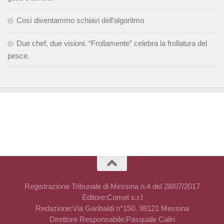
Così diventammo schiavi dell’algoritmo
Due chef, due visioni. “Frollamente” celebra la frollatura del
pesce.
Registrazione Tribunale di Messina n.4 del 28/07/2017
Editore:Comet s.r.l
Redazione:Via Garibaldi n°150, 98121 Messina
Direttore Responsabile:Pasquale Caliri