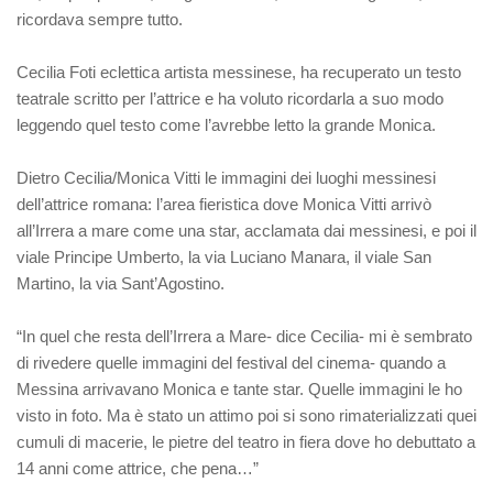
ricordava sempre tutto.
Cecilia Foti eclettica artista messinese, ha recuperato un testo
teatrale scritto per l’attrice e ha voluto ricordarla a suo modo
leggendo quel testo come l’avrebbe letto la grande Monica.
Dietro Cecilia/Monica Vitti le immagini dei luoghi messinesi
dell’attrice romana: l’area fieristica dove Monica Vitti arrivò
all’Irrera a mare come una star, acclamata dai messinesi, e poi il
viale Principe Umberto, la via Luciano Manara, il viale San
Martino, la via Sant’Agostino.
“In quel che resta dell’Irrera a Mare- dice Cecilia- mi è sembrato
di rivedere quelle immagini del festival del cinema- quando a
Messina arrivavano Monica e tante star. Quelle immagini le ho
visto in foto. Ma è stato un attimo poi si sono rimaterializzati quei
cumuli di macerie, le pietre del teatro in fiera dove ho debuttato a
14 anni come attrice, che pena…”