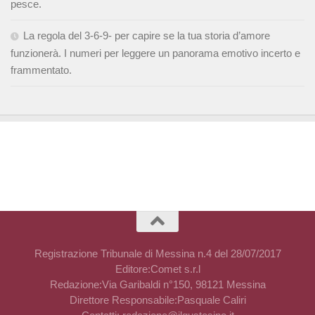
pesce.
La regola del 3-6-9- per capire se la tua storia d’amore
funzionerà. I numeri per leggere un panorama emotivo incerto e
frammentato.
Registrazione Tribunale di Messina n.4 del 28/07/2017
Editore:Comet s.r.l
Redazione:Via Garibaldi n°150, 98121 Messina
Direttore Responsabile:Pasquale Caliri