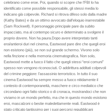
celebrano come eroe. Poi, quando si scopre che l’FBI lo ha
identificato come possibile responsabile, gli stessi media lo
indicano già colpevole. Richard si ritrova difeso solo dalla madre
(Kathy Bates) e da un ottimo avvocato dall’eloquio inarrestabile
(Sam Rockwell). Il personaggio principale pare da subito
impacciato, ma al contempo sicuro e determinato a svolgere il
proprio dovere. Non ha paura.Dopo avere interpretato tanti
eroi/antieroi duri nel cinema, Eastwood pare dire che quegli eroi
non esistono (più), se non sul grande schermo. Vivono solo
nella finzione e nella memoria cinematografica. Non solo,
Eastwood mette a fuoco il fatto che quegli stessi “eroi comuni”
spesso non vengono riconosciuti. O addirittura additati colpevoli
del crimine peggiore: l’assassinio terroristico. In tutto il suo
cinema Eastwood ha sempre messo a fuoco nitidamente il
contesto di contemporaneità, maschere e circo mediatico che
circondano ogni fatto storico o di cronaca, mostrandoci che non
viviamo in un mondo perfetto, ma che in questo mondo esistono
eroi, mascalzoni o bestie maledettamente reali. Eastwood è
stato criticato tantissimo per i suoi percorsi repubblicani