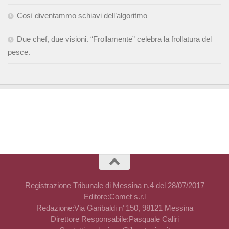
Così diventammo schiavi dell’algoritmo
Due chef, due visioni. “Frollamente” celebra la frollatura del
pesce.
Registrazione Tribunale di Messina n.4 del 28/07/2017
Editore:Comet s.r.l
Redazione:Via Garibaldi n°150, 98121 Messina
Direttore Responsabile:Pasquale Caliri