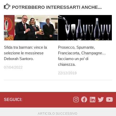
POTREBBERO INTERESSARTI ANCHE...
Sfida tra barman: vince la
Prosecco, Spumante,
selezione le messinese
Franciacorta, Champagne…
Deborah Santoro.
facciamo un po’ di
chiarezza.
07/04/2022
22/12/2019
SEGUICI:
ARTICOLO SUCCESSIVO