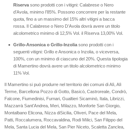
Riserva
sono prodotti con i vitigni: Calabrese o Nero
d’Avola, minimo l’85%. Possono concorrere per la restante
quota, fino a un massimo del 15% altri vitigni a bacca
rossa. Il Calabrese o Nero D’Avola dovrà avere un titolo
alcolometrico minimo di 12,5% Vol. il Riserva 13,00% Vol.
Grillo-Ansonica o Grillo-Inzolia
sono prodotti con i
seguenti vitigni: Grillo e Ansonica o Inzolia, o viceversa,
100%, con un minimo di ciascuno del 20%. Questa tipologia
di Mamertino dovrà avere un titolo alcolometrico minimo
11% Vol.
Il Mamertino si può produrre nel territorio dei comuni di Alì, Alì
Terme, Barcellona Pozzo di Gotto, Basicò, Castroreale, Condrò,
Falcone, Fiumedinisi, Furnari, Gualtieri Sicaminò, Itala, Librizzi,
Mazzarrà Sant’Andrea, Meri, Milazzo, Monforte San Giorgio,
Montalbano Elicona, Nizza diSicilia, Oliveri, Pace del Mela,
Patti, Roccalumera, Roccavaldina, Rodi Milici, San Filippo del
Mela, Santa Lucia del Mela, San Pier Niceto, Scaletta Zanclea,