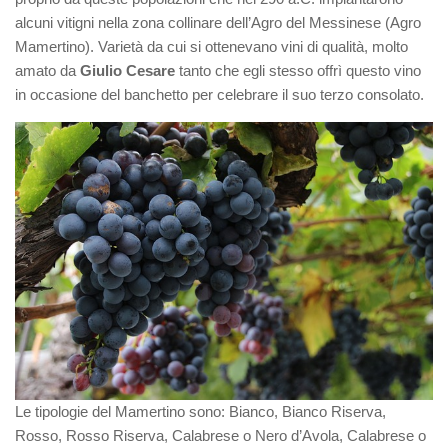
alcuni vitigni nella zona collinare dell’Agro del Messinese (Agro
Mamertino). Varietà da cui si ottenevano vini di qualità, molto
amato da
Giulio Cesare
tanto che egli stesso offrì questo vino
in occasione del banchetto per celebrare il suo terzo consolato.
Le tipologie del Mamertino sono: Bianco, Bianco Riserva,
Rosso, Rosso Riserva, Calabrese o Nero d’Avola, Calabrese o