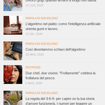
Divorzi grigi, quando amarsi a lungo non basta
21 LUG, 2026
PAROLA DI SOCIOLOGO
L’algoritmo nel piatto: come l’intelligenza artificiale
orienta gusti e lavoro.
22 GIU, 2026
PAROLA DI SOCIOLOGO
Così diventammo schiavi dell’algoritmo
26 MAG, 2026
FESTFOOD
Due chef, due visioni. “Frollamente” celebra la
frollatura del pesce.
6 MAG, 2026
PAROLA DI SOCIOLOGO
La regola del 3-6-9- per capire se la tua storia
d’amore funzionerà. I numeri per leggere un