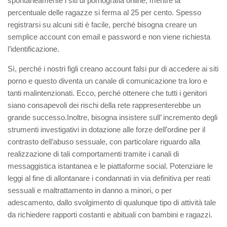
spontaneamente i siti di pornografia online, mentre la
percentuale delle ragazze si ferma al 25 per cento. Spesso
registrarsi su alcuni siti è facile, perché bisogna creare un
semplice account con
email
e password e non viene richiesta
l’identificazione.
Sì, perché i nostri figli creano account falsi pur di accedere ai siti
porno e questo diventa un canale di comunicazione tra loro e
tanti malintenzionati. Ecco, perché
ottenere che tutti i genitori
siano
consapevoli dei rischi della rete
rappresenterebbe un
grande successo.
Inoltre, bisogna
insistere sull’ incremento degli
strumenti investigativi in dotazione alle forze dell’ordine per il
contrasto dell’abuso sessuale, con particolare riguardo all
a
realizzazione di tali comportamenti
trami
te i canali di
messaggistica istantanea e le piattaforme social. Potenziare le
leggi al fine di allontanare
i condannati in via definitiva per reati
sessuali e maltrattamento in danno a minori, o pe
r
adescamento,
dallo svolgimento di qualunque tip
o di attività tale
da richiedere rapporti
costanti e abituali
con bambini e ragazzi.