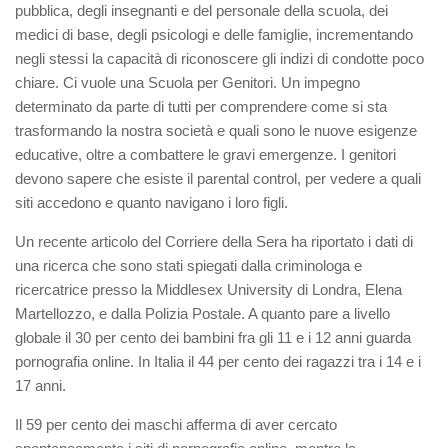
pubblica, degli insegnanti e del personale della scuola
, dei
medici
di base, d
e
gli psicologi
e delle famiglie, incrementando
negli stessi la capacità di riconoscere gli indizi
di condotte poco
chiare. C
i vuole una Scuol
a per Genitori. Un impegno
determinato da parte di tutti
per comprendere come
si sta
trasformando
la nostra società e quali sono le nuove esigenze
educative, oltre a combattere le
gravi
emergenze. I genitori
devono sapere che esiste il parental control, per vedere a quali
siti accedono e q
uanto navigano i loro figli.
Un recente articolo del Corriere della Sera ha riportato i dati di
una ricerca che sono stati spiegati dalla
criminologa e
ricercatrice presso la Middlesex University di Londra
,
Elena
M
artellozzo
, e dalla Polizia Postale. A quanto pare a livello
globale il 30 per cento
dei bam
bini fra gli 11 e i 12 anni guarda
porn
ografia online. In Italia il 44 per cento
dei ragazzi tra i 14 e i
17 anni.
Il 59 per cento dei maschi afferma di aver cercato