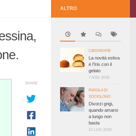
ALTRO
essina,
one.
CIBOGRAFIE
La novità estiva
è l’Iris con il
gelato
7 AGO, 2026
SHARE
PAROLA DI
SOCIOLOGO
Divorzi grigi,
quando amarsi
a lungo non
basta
21 LUG, 2026