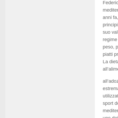
Federic
mediter
anni fa
princip
suo val
regime
peso, p
piatti 
La diet
all’al
all’adoz
estrema
utilizz
sport d
mediter