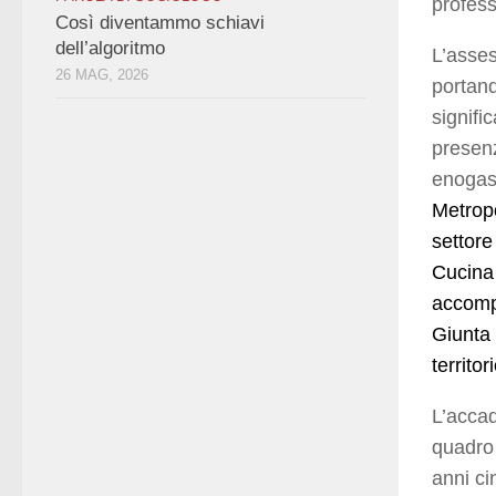
profess
Così diventammo schiavi
dell’algoritmo
L’asses
26 MAG, 2026
portand
signifi
presenz
enogast
Metropo
settore
Cucina 
accomp
Giunta 
territor
L’accad
quadro 
anni ci