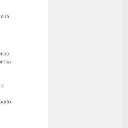
 e la
rcio,
presa
he
parto