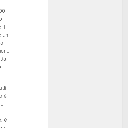
500
 il
 il
e un
no
igono
tta.
o
utti
o è
do
e, è