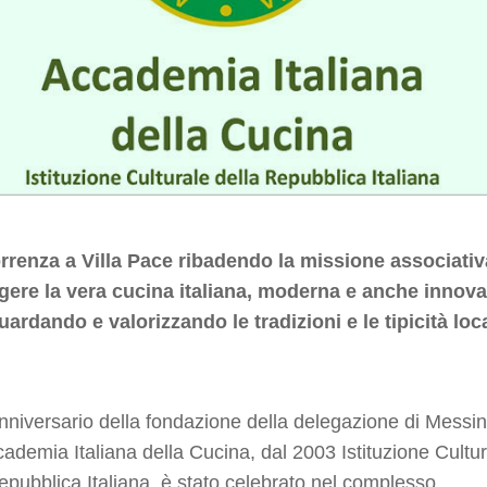
orrenza a Villa Pace ribadendo la missione associativ
gere la vera cucina italiana, moderna e anche innova
ardando e valorizzando le tradizioni e le tipicità loca
anniversario della fondazione della delegazione di Messi
cademia Italiana della Cucina, dal 2003 Istituzione Cultu
epubblica Italiana, è stato celebrato nel complesso