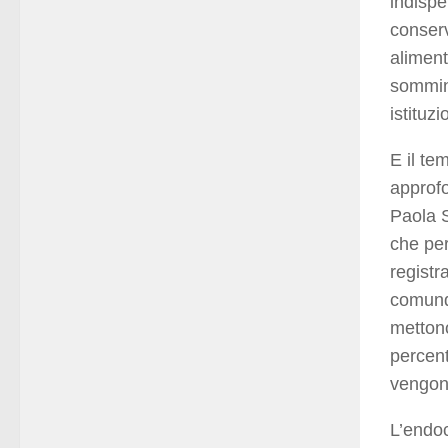
indispe
conserv
aliment
sommini
istituz
E il te
approf
Paola S
che per
registr
comunqu
mettono
percent
vengono
L’endoc