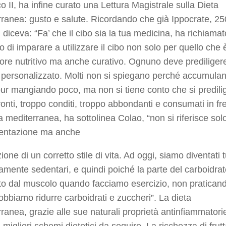
o II, ha infine curato una Lettura Magistrale sulla Dieta
ranea: gusto e salute. Ricordando che già Ippocrate, 2
, diceva: “Fa’ che il cibo sia la tua medicina, ha richiamato
io di imparare a utilizzare il cibo non solo per quello che è
ore nutritivo ma anche curativo. Ognuno deve prediliger
 personalizzato. Molti non si spiegano perché accumula
ur mangiando poco, ma non si tiene conto che si predil
pronti, troppo conditi, troppo abbondanti e consumati in fre
a mediterranea, ha sottolinea Colao, “non si riferisce sol
imentazione ma anche
ione di un corretto stile di vita. Ad oggi, siamo diventati t
mente sedentari, e quindi poiché la parte del carboidrat
ato dal muscolo quando facciamo esercizio, non pratican
obbiamo ridurre carboidrati e zuccheri”. La dieta
ranea, grazie alle sue naturali proprietà antinfiammatori