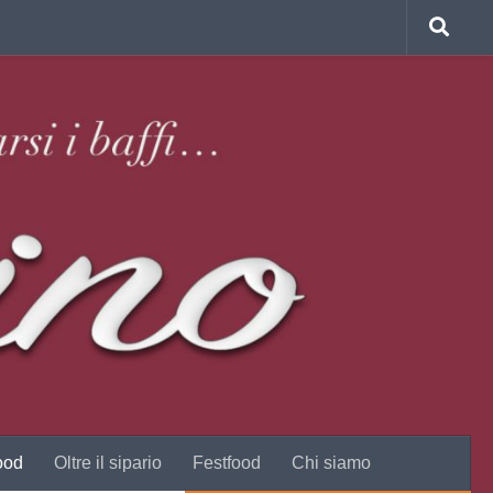
ood
Oltre il sipario
Festfood
Chi siamo