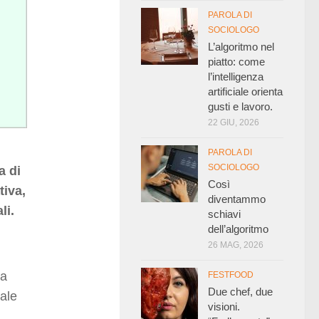
PAROLA DI
SOCIOLOGO
L’algoritmo nel
piatto: come
l’intelligenza
artificiale orienta
gusti e lavoro.
22 GIU, 2026
PAROLA DI
SOCIOLOGO
a di
Così
tiva,
diventammo
li.
schiavi
dell’algoritmo
26 MAG, 2026
na
FESTFOOD
Due chef, due
rale
visioni.