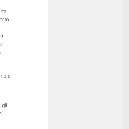
rta
tato
i
la
o,
o
rio e
 gli
n