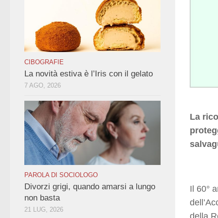
CIBOGRAFIE
La novità estiva è l’Iris con il gelato
7 AGO, 2026
La ric
proteg
salvagu
PAROLA DI SOCIOLOGO
Divorzi grigi, quando amarsi a lungo
Il 60° 
non basta
dell’Ac
21 LUG, 2026
della R