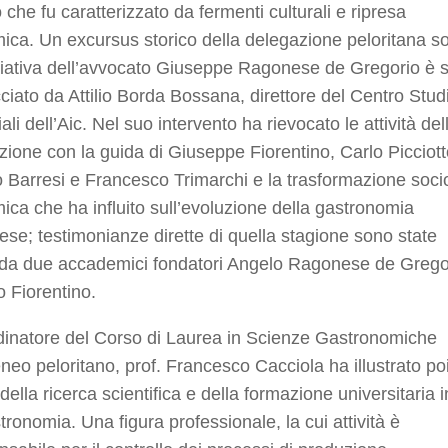
 che fu caratterizzato da fermenti culturali e ripresa
ca. Un excursus storico della delegazione peloritana so
ziativa dell’avvocato Giuseppe Ragonese de Gregorio è s
cciato da Attilio Borda Bossana, direttore del Centro Stud
iali dell’Aic. Nel suo intervento ha rievocato le attività del
ione con la guida di Giuseppe Fiorentino, Carlo Picciott
 Barresi e Francesco Trimarchi e la trasformazione soci
ca che ha influito sull’evoluzione della gastronomia
se; testimonianze dirette di quella stagione sono state
e da due accademici fondatori Angelo Ragonese de Grego
o Fiorentino.
dinatore del Corso di Laurea in Scienze Gastronomiche
eneo peloritano, prof. Francesco Cacciola ha illustrato poi
 della ricerca scientifica e della formazione universitaria i
ronomia. Una figura professionale, la cui attività è