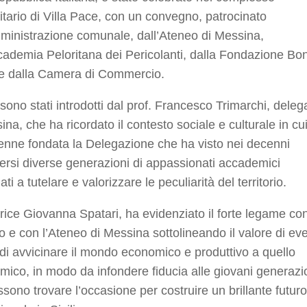
itario di Villa Pace, con un convegno, patrocinato
ministrazione comunale, dall’Ateneo di Messina,
cademia Peloritana dei Pericolanti, dalla Fondazione Bo
 e dalla Camera di Commercio.
i sono stati introdotti dal prof. Francesco Trimarchi, deleg
ina, che ha ricordato il contesto sociale e culturale in cui
enne fondata la Delegazione che ha visto nei decenni
rsi diverse generazioni di appassionati accademici
ti a tutelare e valorizzare le peculiarità del territorio.
rice Giovanna Spatari, ha evidenziato il forte legame con
rio e con l’Ateneo di Messina sottolineando il valore di eve
di avvicinare il mondo economico e produttivo a quello
ico, in modo da infondere fiducia alle giovani generazi
sono trovare l’occasione per costruire un brillante futuro