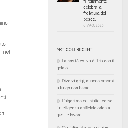
“Frollamente”
celebra la
frollatura del
pesce.
nino
6 MAG, 2026
ato
ARTICOLI RECENTI
, nel
La novità estiva è l’Iris con il
gelato
Divorzi grigi, quando amarsi
a lungo non basta
 il
nti
L’algoritmo nel piatto: come
l’intelligenza artificiale orienta
oni
gusti e lavoro.
Così diventammo schiavi