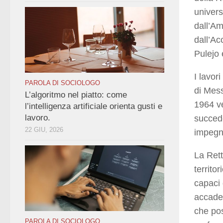
univers
dall’Am
dall’Ac
Pulejo
I lavor
PAROLA DI SOCIOLOGO
di Mess
L’algoritmo nel piatto: come
1964 v
l’intelligenza artificiale orienta gusti e
lavoro.
succede
22 GIU, 2026
impegna
La Rett
territo
capaci 
accadem
che pos
PAROLA DI SOCIOLOGO