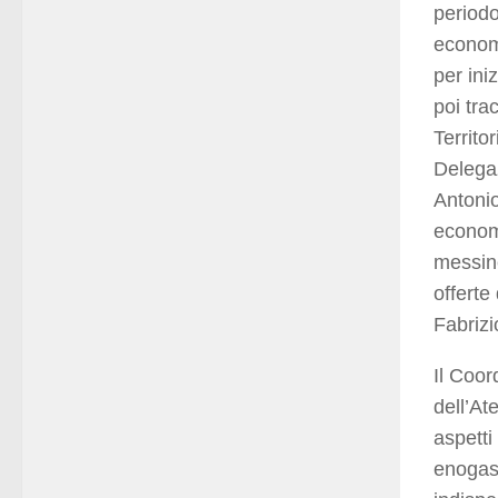
periodo
economi
per ini
poi tra
Territor
Delegaz
Antonio
economi
messine
offert
Fabrizi
Il Coor
dell’At
aspetti
enogast