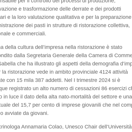
nsabile per il controllo dei processi di produzione,
azione e trasformazione delle derrate e dei prodotti
ari e la loro valutazione qualitativa e per la preparazione
strazione dei pasti in strutture di ristorazione collettiva,
ionale e commerciali.
ma della cultura dell’impresa nella ristorazione è stato
ondito dalla Segretaria Generale della Camera di Comme
abella che ha illustrato gli aspetti della demografia d’im
 la ristorazione vede in ambito provinciale 4124 attività
ate con 15 mila 387 addetti. Nel I trimestre 2024 si è
e registrato un alto numero di cessazioni 86 esercizi c
 in luce il dato della alta nato-mortalità del settore e una
uale del 15,7 per cento di imprese giovanili che nel com
 avviate da giovani.
rinologa Annamaria Colao, Unesco Chair dell’Università