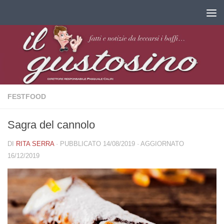
Salta al contenuto
FESTFOOD
Sagra del cannolo
DI
RITA SERRA
· PUBBLICATO
14/08/2019
· AGGIORNATO
16/12/2019