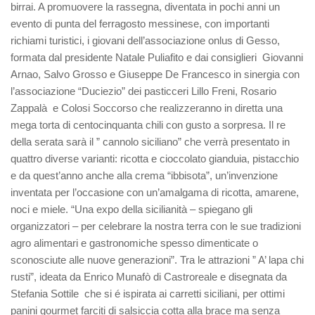
birrai. A promuovere la rassegna, diventata in pochi anni un
evento di punta del ferragosto messinese, con importanti
richiami turistici, i giovani dell’associazione onlus di Gesso,
formata dal presidente Natale Puliafito e dai consiglieri Giovanni
Arnao, Salvo Grosso e Giuseppe De Francesco in sinergia con
l’associazione “Duciezio” dei pasticceri Lillo Freni, Rosario
Zappalà e Colosi Soccorso che realizzeranno in diretta una
mega torta di centocinquanta chili con gusto a sorpresa. Il re
della serata sarà il ” cannolo siciliano” che verrà presentato in
quattro diverse varianti: ricotta e cioccolato gianduia, pistacchio
e da quest’anno anche alla crema “ibbisota”, un’invenzione
inventata per l’occasione con un’amalgama di ricotta, amarene,
noci e miele. “Una expo della sicilianità – spiegano gli
organizzatori – per celebrare la nostra terra con le sue tradizioni
agro alimentari e gastronomiche spesso dimenticate o
sconosciute alle nuove generazioni”. Tra le attrazioni ” A’ lapa chi
rusti”, ideata da Enrico Munafò di Castroreale e disegnata da
Stefania Sottile che si é ispirata ai carretti siciliani, per ottimi
panini gourmet farciti di salsiccia cotta alla brace ma senza