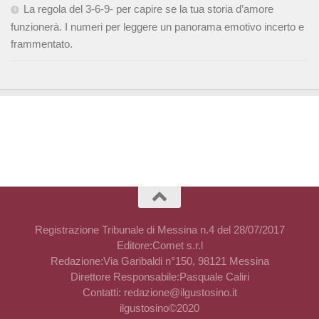
La regola del 3-6-9- per capire se la tua storia d’amore
funzionerà. I numeri per leggere un panorama emotivo incerto e
frammentato.
Registrazione Tribunale di Messina n.4 del 28/07/2017
Editore:Comet s.r.l
Redazione:Via Garibaldi n°150, 98121 Messina
Direttore Responsabile:Pasquale Caliri
Contatti: redazione@ilgustosino.it
ilgustosino©2020